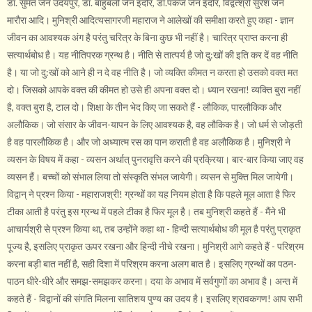
डॉ. सुमत जैन उदयपुर, डॉ. बाहुबली जैन इंदौर, डॉ.पंकज जैन इंदौर, विद्वत्श्री सुरेश जैन
मारौरा आदि। मुनिश्री आदित्यसागरजी महाराज ने आलेखों की समीक्षा करते हुए कहा - ज्ञान
जीवन का आवश्यक अंग है परंतु चरित्र के बिना कुछ भी नहीं है। चारित्र प्राप्त करना ही
सत्यार्थबोध है। यह नीतिपरक ग्रन्थ है। नीति से तात्पर्य है जो दु:खों की इति कर दें वह नीति
है। या जो दु:खों को आने ही न दे वह नीति है। जो व्यक्ति कीमत न करता हो उसको वक्त मत
दो। जिसको आपके वक्त की कीमत हो उसे ही अपना वक्त दो। ध्यान रखना! व्यक्ति बुरा नहीं
है, वक्त बुरा है, टाल दो। शिक्षा के तीन भेद किए जा सकते हैं - लौकिक, पारलौकिक और
अलौकिक। जो संसार के जीवन-यापन के लिए आवश्यक है, वह लौकिक है। जो धर्म से जोड़ती
है वह पारलौकिक है। और जो अध्यात्म रस का पान कराती है वह अलौकिक है। मुनिश्री ने
व्यसन के विषय में कहा - व्यसन अर्थात् पुनरावृत्ति करने की प्रक्रिया। बार-बार किया जाए वह
व्यसन हैं। बच्चों को संभाल लिया तो संस्कृति संभल जायेगी। व्यसन से मुक्ति मिल जायेगी।
विद्वान् ने प्रश्न किया - महाराजश्री! ग्रन्थों का यह नियम होता है कि पहले मूल आता है फिर
टीका आती है परंतु इस ग्रन्थ में पहले टीका है फिर मूल है। तब मुनिश्री कहते हैं - मैंने भी
आचार्यश्री से प्रश्न किया था, तब उन्होंने कहा था - हिन्दी सत्यार्थबोध की मूल है परंतु प्राकृत
पूज्य है, इसलिए प्राकृत ऊपर रखना और हिन्दी नीचे रखना। मुनिश्री आगे कहते हैं - परिश्रम
करना बड़ी बात नहीं है, सही दिशा में परिश्रम करना अलग बात है। इसलिए ग्रन्थों का पठन-
पाठन धीरे-धीरे और समझ-समझकर करना। दया के अभाव में सर्वगुणों का अभाव है। अन्त में
कहते हैं - विद्वानों की संगति मिलना सातिशय पुण्य का उदय है। इसलिए श्रावकगण! आप सभी