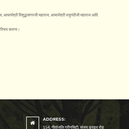
आचार्यश्री विशुद्धसागरजी महाराज, आचार्यश्री वसुनंदीजी महाराज आदि
ाथ परिचय कराना।
ADDRESS:
154, गीतांजलि ग्रीनसिटी, संजय ड्राइव रोड़