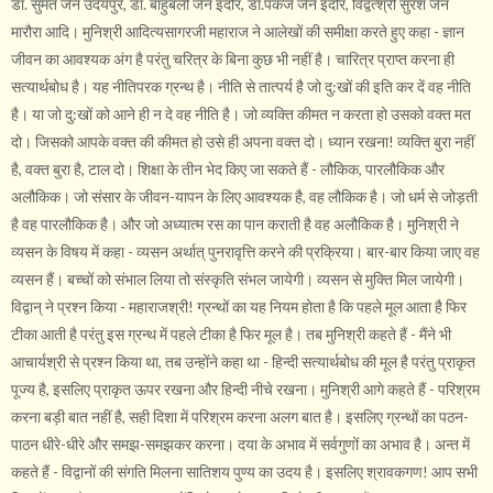
डॉ. सुमत जैन उदयपुर, डॉ. बाहुबली जैन इंदौर, डॉ.पंकज जैन इंदौर, विद्वत्श्री सुरेश जैन
मारौरा आदि। मुनिश्री आदित्यसागरजी महाराज ने आलेखों की समीक्षा करते हुए कहा - ज्ञान
जीवन का आवश्यक अंग है परंतु चरित्र के बिना कुछ भी नहीं है। चारित्र प्राप्त करना ही
सत्यार्थबोध है। यह नीतिपरक ग्रन्थ है। नीति से तात्पर्य है जो दु:खों की इति कर दें वह नीति
है। या जो दु:खों को आने ही न दे वह नीति है। जो व्यक्ति कीमत न करता हो उसको वक्त मत
दो। जिसको आपके वक्त की कीमत हो उसे ही अपना वक्त दो। ध्यान रखना! व्यक्ति बुरा नहीं
है, वक्त बुरा है, टाल दो। शिक्षा के तीन भेद किए जा सकते हैं - लौकिक, पारलौकिक और
अलौकिक। जो संसार के जीवन-यापन के लिए आवश्यक है, वह लौकिक है। जो धर्म से जोड़ती
है वह पारलौकिक है। और जो अध्यात्म रस का पान कराती है वह अलौकिक है। मुनिश्री ने
व्यसन के विषय में कहा - व्यसन अर्थात् पुनरावृत्ति करने की प्रक्रिया। बार-बार किया जाए वह
व्यसन हैं। बच्चों को संभाल लिया तो संस्कृति संभल जायेगी। व्यसन से मुक्ति मिल जायेगी।
विद्वान् ने प्रश्न किया - महाराजश्री! ग्रन्थों का यह नियम होता है कि पहले मूल आता है फिर
टीका आती है परंतु इस ग्रन्थ में पहले टीका है फिर मूल है। तब मुनिश्री कहते हैं - मैंने भी
आचार्यश्री से प्रश्न किया था, तब उन्होंने कहा था - हिन्दी सत्यार्थबोध की मूल है परंतु प्राकृत
पूज्य है, इसलिए प्राकृत ऊपर रखना और हिन्दी नीचे रखना। मुनिश्री आगे कहते हैं - परिश्रम
करना बड़ी बात नहीं है, सही दिशा में परिश्रम करना अलग बात है। इसलिए ग्रन्थों का पठन-
पाठन धीरे-धीरे और समझ-समझकर करना। दया के अभाव में सर्वगुणों का अभाव है। अन्त में
कहते हैं - विद्वानों की संगति मिलना सातिशय पुण्य का उदय है। इसलिए श्रावकगण! आप सभी