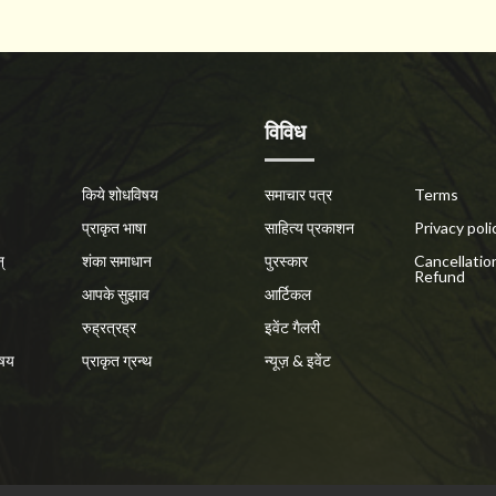
विविध
किये शोधविषय
समाचार पत्र
Terms
प्राकृत भाषा
साहित्य प्रकाशन
Privacy poli
्
शंका समाधान
पुरस्कार
Cancellatio
Refund
आपके सुझाव
आर्टिकल
रुह्रत्रह्र
इवेंट गैलरी
िषय
प्राकृत ग्रन्थ
न्यूज़ & इवेंट