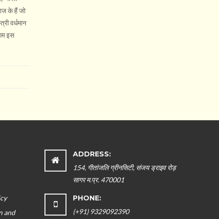
ाज के हैं जो
त्री वर्धमान
ागम इस
ADDRESS:
154, गीतांजलि ग्रीनसिटी, संजय ड्राइव रोड़
सागर म.प्र. 470001
icy
PHONE:
(+91) 9329092390
n and