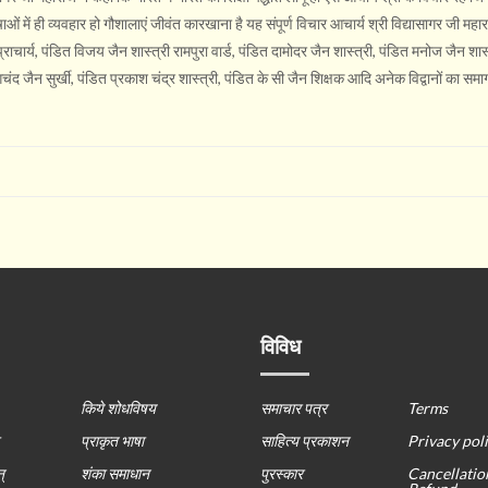
ाओं में ही व्यवहार हो गौशालाएं जीवंत कारखाना है यह संपूर्ण विचार आचार्य श्री विद्यासागर जी महार
ाचार्य, पंडित विजय जैन शास्त्री रामपुरा वार्ड, पंडित दामोदर जैन शास्त्री, पंडित मनोज जैन शास्
चंद जैन सुर्खी, पंडित प्रकाश चंद्र शास्त्री, पंडित के सी जैन शिक्षक आदि अनेक विद्वानों का सम
विविध
किये शोधविषय
समाचार पत्र
Terms
प्राकृत भाषा
साहित्य प्रकाशन
Privacy pol
्
शंका समाधान
पुरस्कार
Cancellatio