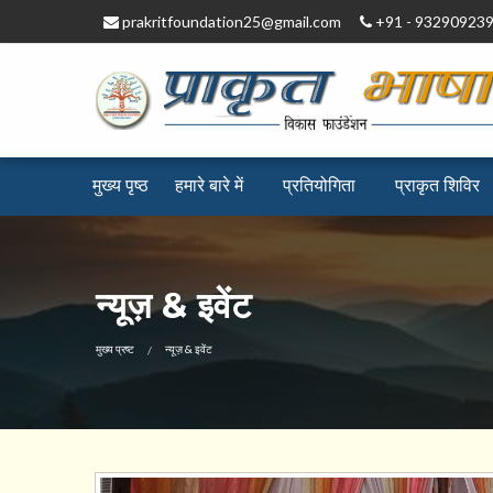
prakritfoundation25@gmail.com
+91 - 93290923
मुख्य पृष्ठ
हमारे बारे में
प्रतियोगिता
प्राकृत ​शिविर
न्यूज़ & इवेंट
CURRENT:
मुख्य प्रष्ट
न्यूज़ & इवेंट